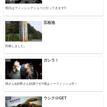
明日はフィッシングショーに行ってきます!!
五桂池
日記
到着しました。
ガシラ！
日記
岡さん&杉野さん好調です!!僕はノーフィッシュ中！
ウシクロGET
日記