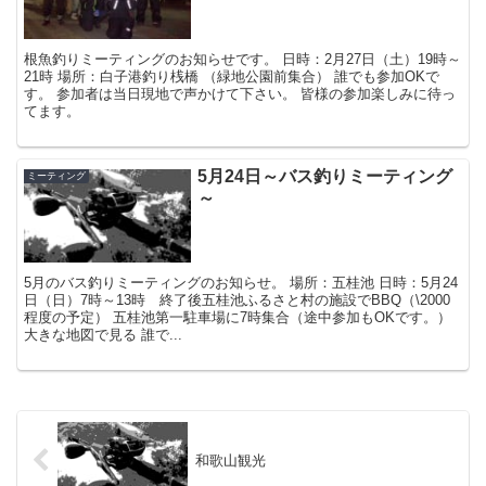
根魚釣りミーティングのお知らせです。 日時：2月27日（土）19時～
21時 場所：白子港釣り桟橋 （緑地公園前集合） 誰でも参加OKで
す。 参加者は当日現地で声かけて下さい。 皆様の参加楽しみに待っ
てます。
5月24日～バス釣りミーティング
ミーティング
～
5月のバス釣りミーティングのお知らせ。 場所：五桂池 日時：5月24
日（日）7時～13時 終了後五桂池ふるさと村の施設でBBQ（\2000
程度の予定） 五桂池第一駐車場に7時集合（途中参加もOKです。）
大きな地図で見る 誰で...
和歌山観光