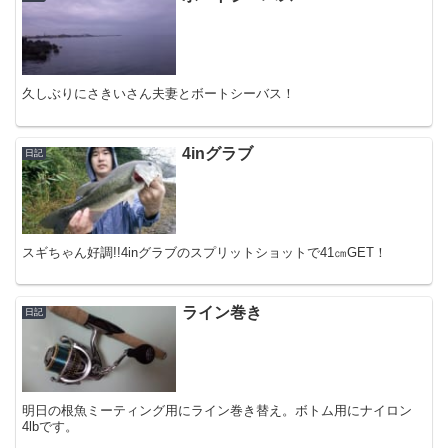
久しぶりにさきいさん夫妻とボートシーバス！
4inグラブ
日記
スギちゃん好調!!4inグラブのスプリットショットで41㎝GET！
ライン巻き
日記
明日の根魚ミーティング用にライン巻き替え。ボトム用にナイロン
4lbです。