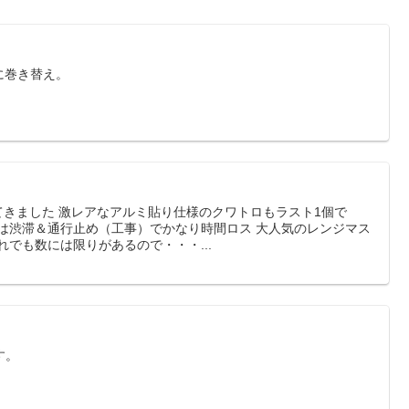
に巻き替え。
ってきました 激レアなアルミ貼り仕様のクワトロもラスト1個で
阪は渋滞＆通行止め（工事）でかなり時間ロス 大人気のレンジマス
れでも数には限りがあるので・・・...
す。