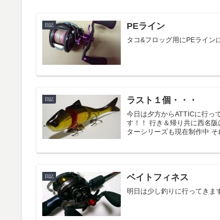
PEライン
日記
タコ&フロッグ用にPEライン
ラスト１個・・・
日記
今日は夕方からATTICに行
す！！ 行き＆帰り共に西名
ターシリーズも現在制作中 そ
ベイトフィネス
日記
明日は少し釣りに行ってきま