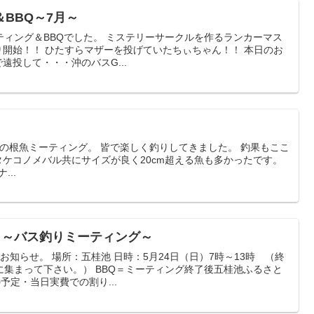
BBQ～7月～
ィング＆BBQでした。 ミステリーサークルを作るランカーマス
り開始！！ ひたすらマザーを投げていたちぃちゃん！！ 本日のお
遠投して・・・沖のバスG...
催の根魚ミーティング。 皆で楽しく釣りしてきました。 釣果もここ
タケコノメバル共にサイズが良く20cm超える魚も多かったです。
...
）～バス釣りミーティング～
お知らせ。 場所：五桂池 日時：5月24日（日）7時～13時 （終
集まって下さい。） BBQ＝ミーティング終了後五桂池ふるさと
の予定・当日実費での割り...