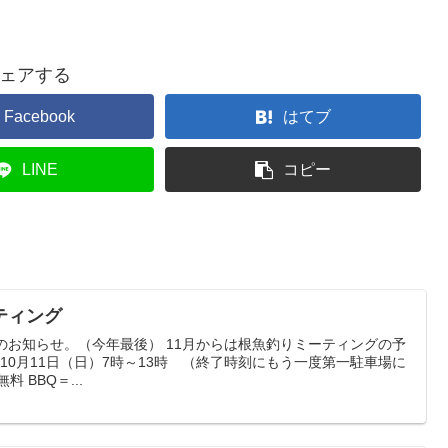
ェアする
Facebook
はてブ
LINE
コピー
ティング
のお知らせ。（今年最後） 11月からは根魚釣りミーティングの予
：10月11日（日）7時～13時 （終了時刻にもう一度第一駐車場に
 BBQ＝...