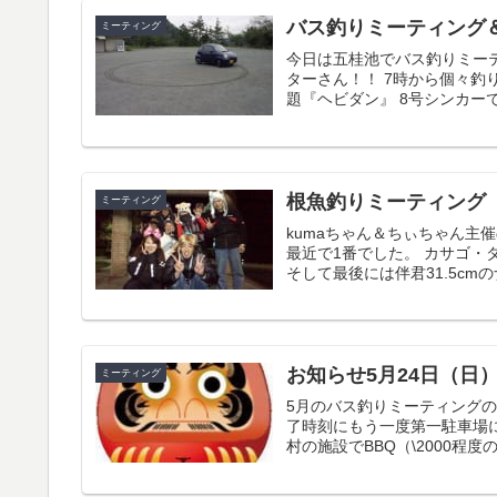
バス釣りミーティング＆
ミーティング
今日は五桂池でバス釣りミーテ
ターさん！！ 7時から個々釣
題『ヘビダン』 8号シンカーで
根魚釣りミーティング
ミーティング
kumaちゃん＆ちぃちゃん主
最近で1番でした。 カサゴ・
そして最後には伴君31.5cmのナ
お知らせ5月24日（日
ミーティング
5月のバス釣りミーティングの
了時刻にもう一度第一駐車場に
村の施設でBBQ（\2000程度