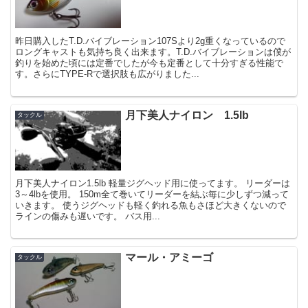
昨日購入したT.D.バイブレーション107Sより2g重くなっているので
ロングキャストも気持ち良く出来ます。T.D.バイブレーションは僕が
釣りを始めた頃には定番でしたが今も定番として十分すぎる性能で
す。さらにTYPE-Rで選択肢も広がりました...
月下美人ナイロン 1.5lb
タックル
月下美人ナイロン1.5lb 軽量ジグヘッド用に使ってます。 リーダーは
3～4lbを使用。 150m全て巻いてリーダーを結ぶ毎に少しずつ減って
いきます。 使うジグヘッドも軽く釣れる魚もさほど大きくないので
ラインの傷みも遅いです。 バス用...
マール・アミーゴ
タックル