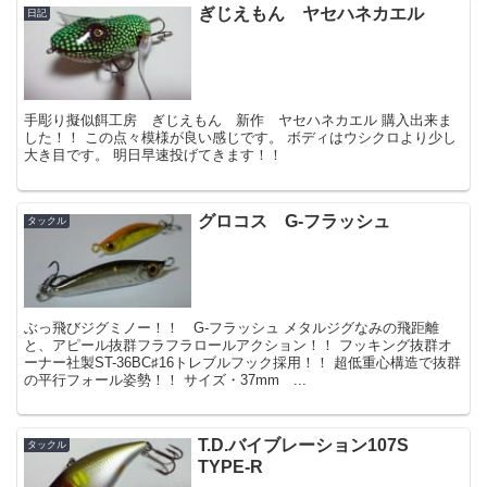
ぎじえもん ヤセハネカエル
日記
手彫り擬似餌工房 ぎじえもん 新作 ヤセハネカエル 購入出来ま
した！！ この点々模様が良い感じです。 ボディはウシクロより少し
大き目です。 明日早速投げてきます！！
グロコス G-フラッシュ
タックル
ぶっ飛びジグミノー！！ G-フラッシュ メタルジグなみの飛距離
と、アピール抜群フラフラロールアクション！！ フッキング抜群オ
ーナー社製ST-36BC♯16トレブルフック採用！！ 超低重心構造で抜群
の平行フォール姿勢！！ サイズ・37mm ...
T.D.バイブレーション107S
タックル
TYPE-R