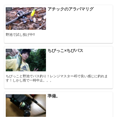
アチックのアラバマリグ
日記
野池で試し投げ中!!
ちびっこ×ちびバス
日記
ちびっこと野池でバス釣り！レンジマスター45で良い感じに釣れま
す！しかし雨で一時中止。。。
準備。
日記