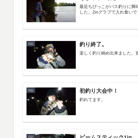
最近ちびっこがバス釣りに興
した。2inグラブで入れ食い
釣り終了。
日記
楽しく釣り納め出来ました。
初釣り大会中！
日記
釣れてます。
ビームスティック1in
日記