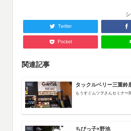
シ
Twitter
Pocket
関連記事
タックルベリー三重鈴
日記
もうすぐムツヲさんセミナー
ちびっ子×野池
日記