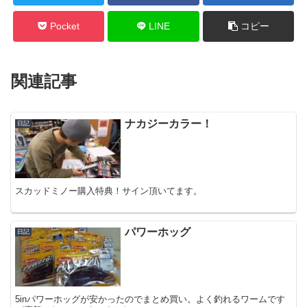
Pocket
LINE
コピー
関連記事
ナカジーカラー！
日記
スカッドミノー購入特典！サイン頂いてます。
パワーホッグ
日記
5inパワーホッグが安かったのでまとめ買い。よく釣れるワームです