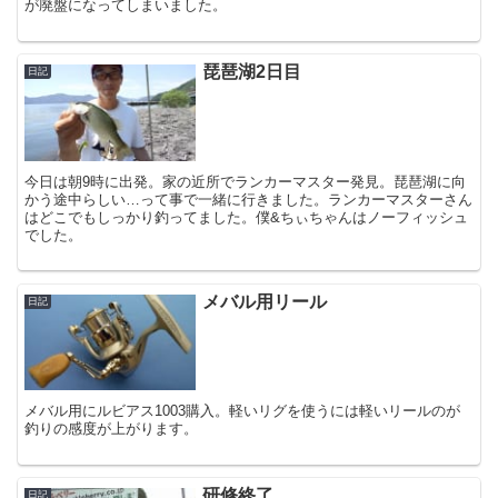
が廃盤になってしまいました。
琵琶湖2日目
日記
今日は朝9時に出発。家の近所でランカーマスター発見。琵琶湖に向
かう途中らしい…って事で一緒に行きました。ランカーマスターさん
はどこでもしっかり釣ってました。僕&ちぃちゃんはノーフィッシュ
でした。
メバル用リール
日記
メバル用にルビアス1003購入。軽いリグを使うには軽いリールのが
釣りの感度が上がります。
研修終了。
日記