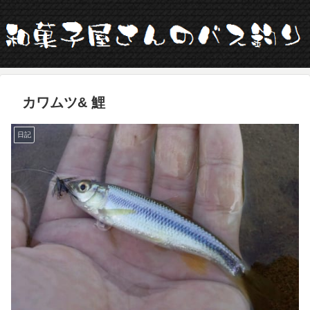
カワムツ& 鯉
日記