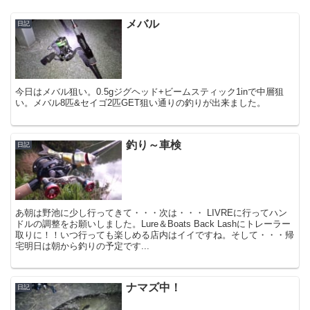
メバル
日記
今日はメバル狙い。0.5gジグヘッド+ビームスティック1inで中層狙
い。メバル8匹&セイゴ2匹GET狙い通りの釣りが出来ました。
釣り～車検
日記
あ朝は野池に少し行ってきて・・・次は・・・ LIVREに行ってハン
ドルの調整をお願いしました。Lure＆Boats Back Lashにトレーラー
取りに！！いつ行っても楽しめる店内はイイですね。そして・・・帰
宅明日は朝から釣りの予定です...
ナマズ中！
日記