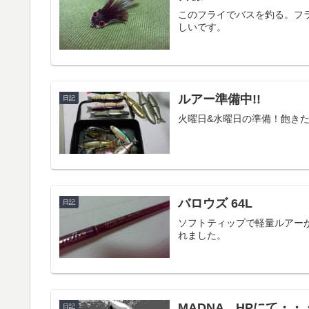
このフライでバスを釣る。フ
しいです。
ルアー準備中!!
日記
火曜日&水曜日の準備！飽き
バロウズ 64L
日記
ソフトティップで軽量ルアー
れました。
MADNA HPにて・・
日記