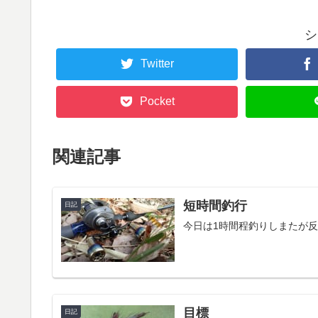
シ
Twitter
Pocket
関連記事
短時間釣行
日記
今日は1時間程釣りしまたが反
目標
日記