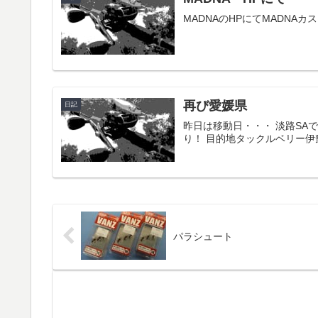
MADNAのHPにてMADNA
再び愛媛県
日記
昨日は移動日・・・ 淡路SA
り！ 目的地タックルベリー伊
パラシュート