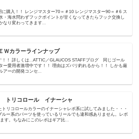
購入！！ レンジマスター70＝＃10 レンジマスター90＝＃6 ス
6 淡水・海水問わずフックポイントが甘くなってきたらフック交換し
なり変わってきます...
ＮＥＷカラーラインナップ
 詳しくは...ATTIC／GLAUCOS STAFFブログ 同じゴール
ター愛用者激増中です！！ 理由はズバリ釣れるから！！ しかも厳
アーの開発コンセ...
定 トリコロール イナーシャ
たトリコロールカラーのイナーシャレボ系に試してみました・・・
3ブルー系のパーツを使っているリールでも違和感ありません。レボ
ます。ちなみにこのレボはギア比...