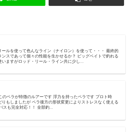
リールを使って色んなライン（ナイロン）を使って・・・ 最終的
ランスであって個々の性能を生かせるか？ ビッグベイトで釣れる
いますがロッド・リール・ライン共に少し...
介 このペラが特徴のルアーです 浮力を持ったペラです プロト時
だりもしましたが ペラ後方の形状変更によりストレスなく使える
スも完全対応！！ 全部釣...