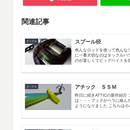
関連記事
スプール径
タックル
色んなロッドを使って色んな
に一番大切なのはタックルバ
のが楽しくてビッグベイトを使
アチック ＳＳＭ
タックル
昨日に続きATTICの新作紹
は・・・フックがペラに絡ん
ようになりました こちらは小バ