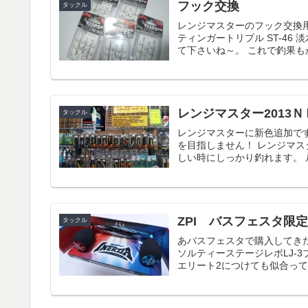
フック交換
タックル
レンジマスターのフック交換用に
ティンガートリプル ST-4
て下さいね～。 これで釣果もか
レンジマスター2013
タックル
レンジマスターに新色追加です！！
を目指しません！ レンジマス
しい時にしっかり釣れます。 ル
ZPI バスフェスタ限
タックル
あバスフェスタで購入してき
ソルティーステージレボLJ-
エリート2につけても似合って