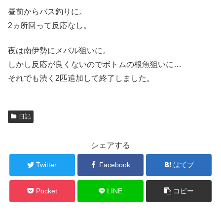
昼前からバス釣りに。
2ヵ所回って反応なし。
夜は南伊勢にメバル狙いに。
しかし反応が良くないのでボトムの根魚狙いに…
それでも渋く2匹追加して終了しました。
日記
シェアする
Twitter
Facebook
はてブ
Pocket
LINE
コピー