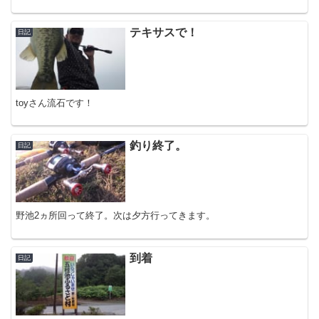
テキサスで！
日記
toyさん流石です！
釣り終了。
日記
野池2ヵ所回って終了。次は夕方行ってきます。
到着
日記