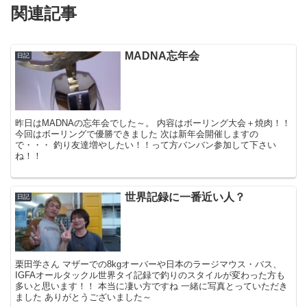
関連記事
MADNA忘年会
日記
昨日はMADNAの忘年会でした～。 内容はボーリング大会＋焼肉！！
今回はボーリングで優勝できました 次は新年会開催しますの
で・・・ 釣り友達増やしたい！！って方バンバン参加して下さい
ね！！
世界記録に一番近い人？
日記
栗田学さん マザーでの8kgオーバーや日本のラージマウス・バス、
IGFAオールタックル世界タイ記録で釣りのスタイルが変わった方も
多いと思います！！ 本当に凄い方ですね 一緒に写真とっていただき
ました ありがとうございました～