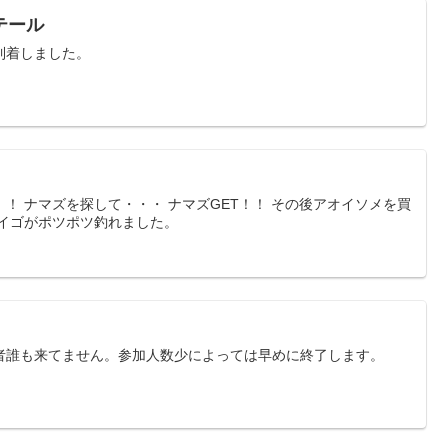
テール
到着しました。
！ ナマズを探して・・・ ナマズGET！！ その後アオイソメを買
セイゴがポツポツ釣れました。
者誰も来てません。参加人数少によっては早めに終了します。