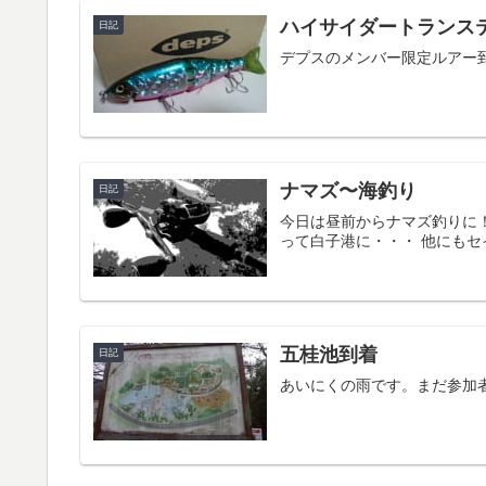
ハイサイダートランス
日記
デプスのメンバー限定ルアー
ナマズ〜海釣り
日記
今日は昼前からナマズ釣りに！
って白子港に・・・ 他にも
五桂池到着
日記
あいにくの雨です。まだ参加