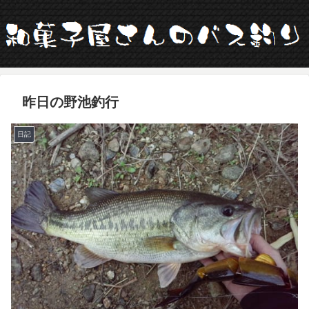
昨日の野池釣行
日記