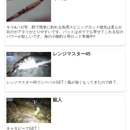
キス&ハゼ等…餌で簡単に釣れる魚用スピニングロッド穂先は柔らか
目のがアタリがとりやすいです。バットはボラでも寄せてこれる位の
パワーが欲しいです。海の小物釣り用ロッド準備中!!
レンジマスター45
日記
レンジマスター45でシーバスGET！風が強くなってきたので終了。
鯰人
日記
キャタピーでGET！