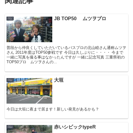
関連記事
JB TOP50 ムツヲプロ
日記
普段から仲良くしていただいているバスプロの北山睦さん通称ムツヲ
さん 2011年度はTOP50参戦です 今日は久しぶりに・・・・ 今まで
一緒に写真を撮る事はなかったんですが 一緒に記念写真 三重県初の
TOP50プロ ムツヲさんの...
大垣
日記
今日は大垣に夜まで居ます！新しい発見があるかも？
赤いシビックtypeR
日記