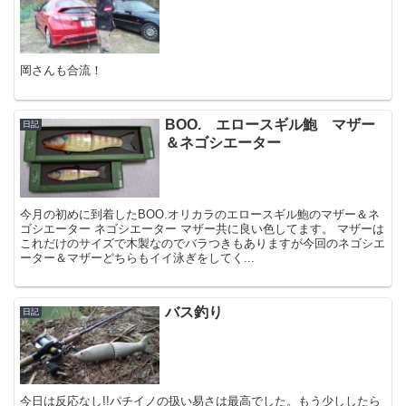
岡さんも合流！
BOO. エロースギル鮑 マザー
日記
＆ネゴシエーター
今月の初めに到着したBOO.オリカラのエロースギル鮑のマザー＆ネ
ゴシエーター ネゴシエーター マザー共に良い色してます。 マザーは
これだけのサイズで木製なのでバラつきもありますが今回のネゴシエ
ーター＆マザーどちらもイイ泳ぎをしてく...
バス釣り
日記
今日は反応なし!!パチイノの扱い易さは最高でした。もう少ししたら