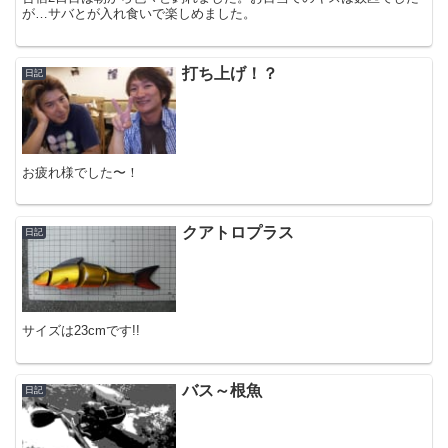
が…サバとが入れ食いで楽しめました。
打ち上げ！？
日記
お疲れ様でした〜！
クアトロプラス
日記
サイズは23cmです!!
バス～根魚
日記