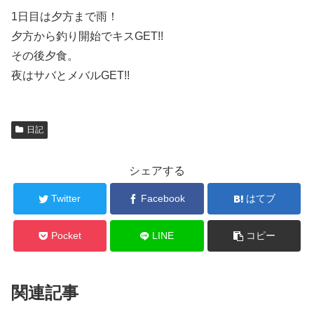
1日目は夕方まで雨！
夕方から釣り開始でキスGET!!
その後夕食。
夜はサバとメバルGET!!
日記
シェアする
Twitter
Facebook
はてブ
Pocket
LINE
コピー
関連記事