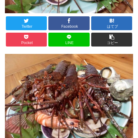
Twitter
Facebook
はてブ
Pocket
LINE
コピー