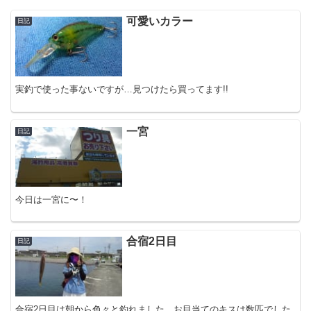
可愛いカラー
日記
実釣で使った事ないですが…見つけたら買ってます!!
一宮
日記
今日は一宮に〜！
合宿2日目
日記
合宿2日目は朝から色々と釣れました。お目当てのキスは数匹でした