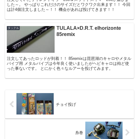
した～。 やっぱりこれだけのサイズだとワクワク出来ます！！ 今回
は計4個注文しました～！！ 機会があれば投げてきます！！
TULALA×D.R.T. elhorizonte
タックル
85remix
注文してあったロッドが到着！！ 85remixは琵琶湖のキャロやメタル
バイブ用 メタルバイブは今年良く使いましたがヘビキャロは殆ど使
った事ないです。 とにかく色々なルアーを投げてみます。
チョイ投げ
糸巻