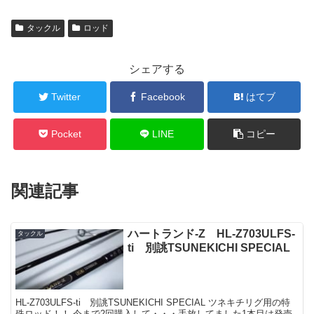
タックル
ロッド
シェアする
Twitter
Facebook
はてブ
Pocket
LINE
コピー
関連記事
ハートランド-Z HL-Z703ULFS-
タックル
ti 別誂TSUNEKICHI SPECIAL
HL-Z703ULFS-ti 別誂TSUNEKICHI SPECIAL ツネキチリグ用の特
殊ロッド！！ 今まで2回購入して・・・手放してました1本目は発売