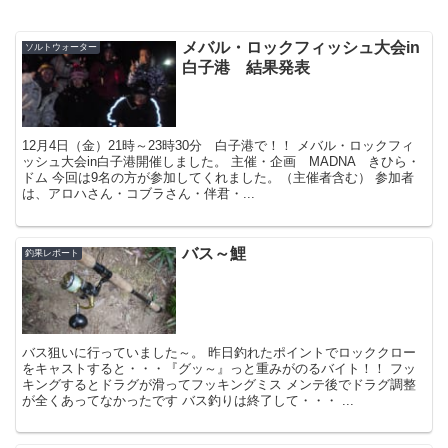
メバル・ロックフィッシュ大会in
ソルトウォーター
白子港 結果発表
12月4日（金）21時～23時30分 白子港で！！ メバル・ロックフィ
ッシュ大会in白子港開催しました。 主催・企画 MADNA きひら・
ドム 今回は9名の方が参加してくれました。（主催者含む） 参加者
は、アロハさん・コブラさん・伴君・...
バス～鯉
釣果レポート
バス狙いに行っていました～。 昨日釣れたポイントでロッククロー
をキャストすると・・・『グッ～』っと重みがのるバイト！！ フッ
キングするとドラグが滑ってフッキングミス メンテ後でドラグ調整
が全くあってなかったです バス釣りは終了して・・・ ...