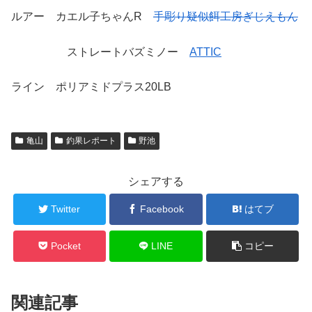
ルアー カエル子ちゃんR
手彫り疑似餌工房ぎじえもん
ストレートバズミノー
ATTIC
ライン ポリアミドプラス20LB
亀山
釣果レポート
野池
シェアする
Twitter
Facebook
はてブ
Pocket
LINE
コピー
関連記事