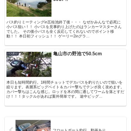
バス釣りミーティングin五桂池終了後・・・ なぜかみんなで必死に
小バス狙い！！ 小バスを見事釣り上げたのはランカーマスターさん
でした。 その後小バスも全く反応してくれないのでポイント移
動！！ 本日初フィッシュ！！ ゲーリー2inグラ...
亀山市の野池で50.5cm
バス釣り
本日も短時間釣行。1時間チョットでデカバスを釣りたいので狙いを
絞ります。表層系ビッグベイト＆カバー撃ちでテンポ良く攻めます。
カバー撃ちはこんな感じ。ロッドを木の間に通してワームを落とすだ
け！！！タックルがあれば案外簡単です。 途中ビッグ...
フロートボート釣行 動画あり