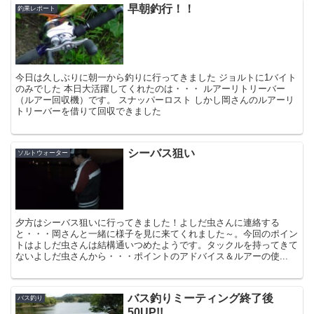
早朝釣行！！
釣果レポート
今日は久しぶりに朝一から釣りに行ってきました ジョルトに1バイト
のみでした 本日大活躍してくれたのは・・・ ルアーリトリーバー
（ルアー回収機）です。 スナッパーロスト しかし岡さんのルアーリ
トリーバーを借りて回収できました
シーバス狙い
ソルトウォーター
夕方はシーバス狙いに行ってきました！よしだ虫さんに連絡する
と・・・岡さんと一緒に様子を見に来てくれました～。今回のポイン
トはよしだ虫さんは結構通いつめたようです。タックルを持ってきて
ないよしだ虫さんから・・・ポイントのアドバイス＆ルアーの使...
バス釣りミーティング終了後
バス釣り
50UP!!