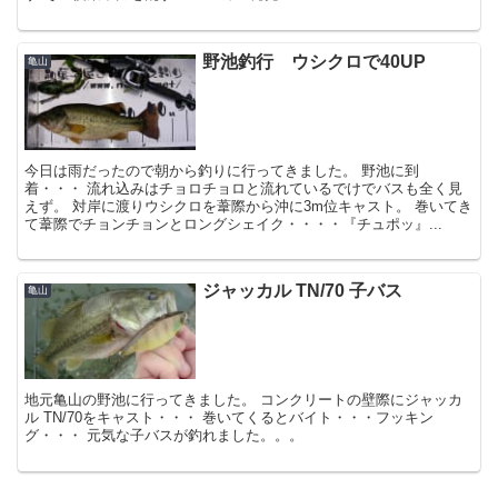
野池釣行 ウシクロで40UP
亀山
今日は雨だったので朝から釣りに行ってきました。 野池に到
着・・・ 流れ込みはチョロチョロと流れているでけでバスも全く見
えず。 対岸に渡りウシクロを葦際から沖に3m位キャスト。 巻いてき
て葦際でチョンチョンとロングシェイク・・・・『チュポッ』...
ジャッカル TN/70 子バス
亀山
地元亀山の野池に行ってきました。 コンクリートの壁際にジャッカ
ル TN/70をキャスト・・・ 巻いてくるとバイト・・・フッキン
グ・・・ 元気な子バスが釣れました。。。