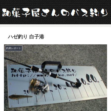
ハゼ釣り 白子港
釣果レポート