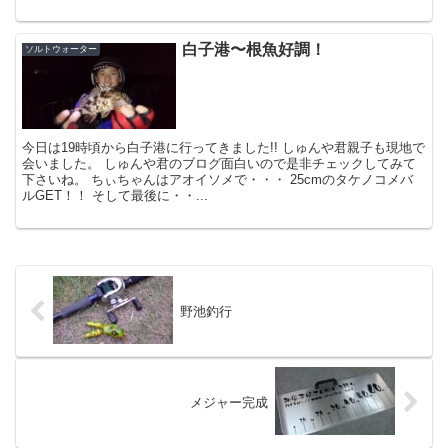
白子港〜根魚好調！
ソルトウォーター
今日は19時頃から白子港に行ってきました!! しゅんや君親子も現地で
会いました。 しゅんや君のブログ面白いので是非チェックしてみて
下さいね。 ちぃちゃんはアオイソメで・・・ 25cmのタケノコメバ
ルGET！！ そして最後に・・...
野池釣行
メジャー完成