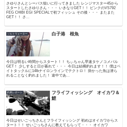
さゆりさんとシーバス狙いに行ってきました レンジマスター45から
スタートしたさゆりさん・・・ いきなりGET！！ ピンクのVS792
FEG CHIBI EGI SPECIALで初フィッシュ その後・・・ またまた
GET！！ さ...
白子港 根魚
ソルトウォーター
今日は明るい時間からスタート！！ ちぃちゃん早速タケノコメバル
GET！ 少しすると日が暮れて・・・ 今日は結構釣れます！！ 僕はベ
イトタックルに14lbナイロンラインでテクトロ！ 掛かった魚は潜ら
れることなく釣れました！ 途中であ...
フライフィッシング オイカワ＆
釣果レポート
鯉
今日はせいごっちさんとフライフィッシング 初めはオイカワからス
タート！！ せいごっちさんに教えてもらって・・・ オイカワ