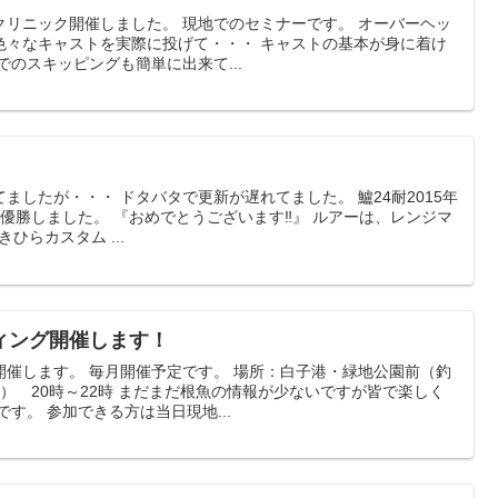
クリニック開催しました。 現地でのセミナーです。 オーバーヘッ
色々なキャストを実際に投げて・・・ キャストの基本が身に着け
でのスキッピングも簡単に出来て...
ましたが・・・ ドタバタで更新が遅れてました。 鱸24耐2015年
優勝しました。 『おめでとうございます‼』 ルアーは、レンジマ
ひらカスタム ...
ィング開催します！
開催します。 毎月開催予定です。 場所：白子港・緑地公園前（釣
土） 20時～22時 まだまだ根魚の情報が少ないですが皆で楽しく
す。 参加できる方は当日現地...