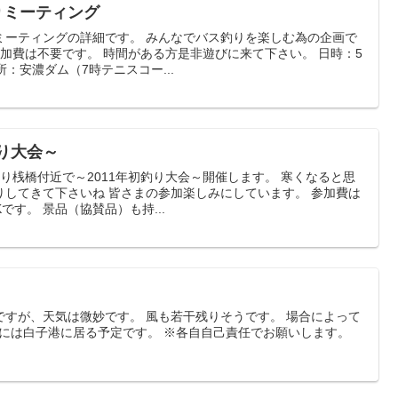
釣りミーティング
ミーティングの詳細です。 みんなでバス釣りを楽しむ為の企画で
参加費は不要です。 時間がある方是非遊びに来て下さい。 日時：5
所：安濃ダム（7時テニスコー...
釣り大会～
釣り桟橋付近で～2011年初釣り大会～開催します。 寒くなると思
りしてきて下さいね 皆さまの参加楽しみにしています。 参加費は
です。 景品（協賛品）も持...
ですが、天気は微妙です。 風も若干残りそうです。 場合によって
時には白子港に居る予定です。 ※各自自己責任でお願いします。