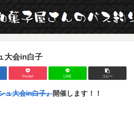
ュ大会in白子
Pocket
LINE
コピー
シュ大会in白子』
開催します！！