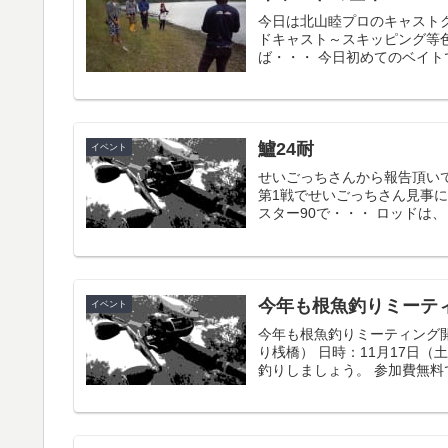
今日は北山睦プロのキャスト
ドキャスト～スキッピング等
ば・・・ 今日初めてのベイト
鱸24耐
イベント
せいごっちさんから報告頂いて
第1戦でせいごっちさん見事に
スター90で・・・ ロッドは、き
今年も根魚釣りミーテ
イベント
今年も根魚釣りミーティング
り桟橋） 日時：11月17日（
釣りしましょう。 参加費無料で