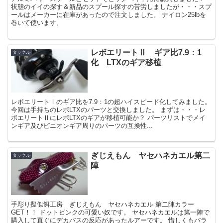
状態のイイの探す＆新品のスプール探すの苦労しましたが・・・スプ
ールはメーカーに在庫があったので注文しました。 ナイロン25lbを
巻いて使います。
レボエリートⅡ ギア比7.9：1
タックル
化 LTXのギア移植
レボエリートⅡのギア比を7.9：1の超ハイスピード化してみました。
今回は手持ちのレボLTXのパーツと交換しました。 まずは・・・レ
ボエリートⅡにレボLTXのギアが移植可能か？ パーツリストでメイ
ンギア及びピニオンギア周りのパーツの互換性...
ぎじえもん ヤセハネカエル第二
タックル
陣
手彫り擬似餌工房 ぎじえもん ヤセハネカエル 第二陣カラー
GET！！ ドットピンクの可愛い奴です。 ヤセハネカエルは第一陣で
購入して直ぐにデカバスの反応があったルアーです。 惜しくもバラ