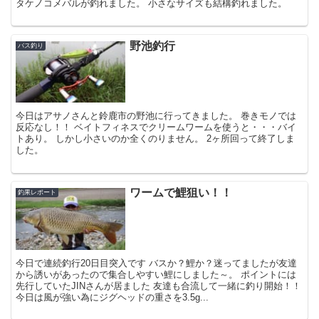
タケノコメバルが釣れました。 小さなサイズも結構釣れました。
野池釣行
バス釣り
今日はアサノさんと鈴鹿市の野池に行ってきました。 巻きモノでは
反応なし！！ ベイトフィネスでクリームワームを使うと・・・バイ
トあり。 しかし小さいのか全くのりません。 2ヶ所回って終了しま
した。
ワームで鯉狙い！！
釣果レポート
今日で連続釣行20日目突入です バスか？鯉か？迷ってましたが友達
から誘いがあったので集合しやすい鯉にしました～。 ポイントには
先行していたJINさんが居ました 友達も合流して一緒に釣り開始！！
今日は風が強い為にジグヘッドの重さを3.5g...