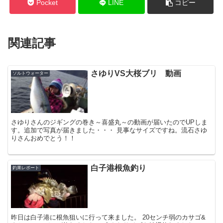
Pocket
LINE
コピー
関連記事
さゆりVS大桜ブリ 動画
ソルトウォーター
さゆりさんのジギングの巻き～喜盛丸～の動画が届いたのでUPしま
す。追加で写真が届きました・・・ 見事なサイズですね。流石さゆ
りさんおめでとう！！
白子港根魚釣り
釣果レポート
昨日は白子港に根魚狙いに行って来ました。 20センチ弱のカサゴ&