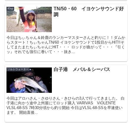
TN/50・60 イヨケンサウンド好
40up
調
今日はちぃちゃん＆鈴鹿のランカーマスターさんと釣りに！！ダムか
らスタート！ちぃちゃんTN/60 イヨケンサウンドで1投目からHIT!!そ
してまたまたちぃちゃんにHIT・・・ ロッドが曲がって・・・『引く
ッ』それでも強引に巻いて・・・抜き...
白子港 メバル＆シーバス
ソルトウォーター
今回はアロハさん・さゆりさん・きひらの3人で行ってきました。 白
子港に向かう途中上州屋にてロッド購入 VARIVAS ViOLENTE
VLSL-68-SS 7時30分頃から釣り開始 今日はVLSL-68-SSを早速使い
ます。 開始直後...