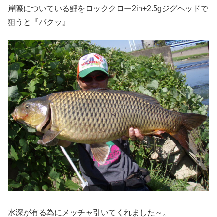
岸際についている鯉をロッククロー2in+2.5gジグヘッドで
狙うと『パクッ』
水深が有る為にメッチャ引いてくれました～。