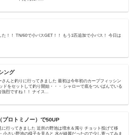
！！ TN/60で小バスGET！！ もう1匹追加で小バス！ 今日は
ッシング
ーさんと釣りに行ってきました 最初は今年初のカープフィッシン
ヘッドをセットして釣り開始・・・ シャローで底をついばんでいる
強烈ですね！！ ナイス...
プロトミノー）で50UP
に行ってきました 近所の野池は増水＆濁り チョット投げて移
・・小さい野池の様子を見ると 水が綺麗だったので少し寄ってみま