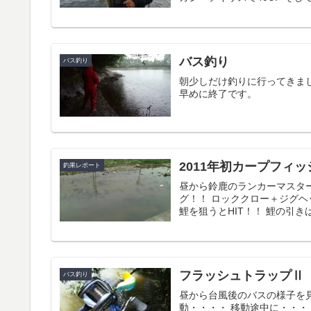
バス釣り
バス釣り
朝少しだけ釣りに行ってきました
早めに終了です。
2011年初カープフィ
釣果レポート
昼から鈴鹿のランカーマスタ
グ！！ ロッククロー＋ジグ
鯉を狙うとHIT！！ 鯉の引きは
フラッシュトラップⅡ（
バス釣り
昼から台風後のバスの様子を見
動・・・・ 移動途中に・・