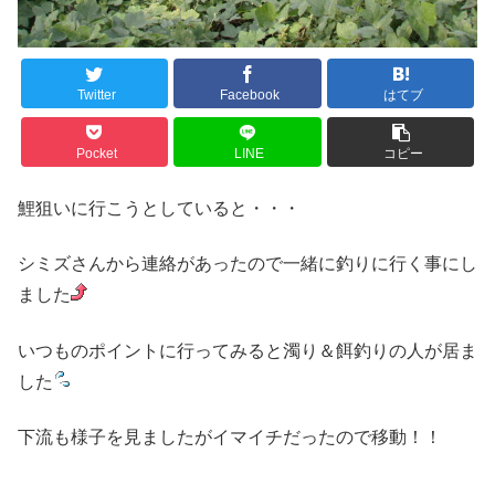
Twitter
Facebook
はてブ
Pocket
LINE
コピー
鯉狙いに行こうとしていると・・・
シミズさんから連絡があったので一緒に釣りに行く事にし
ました
いつものポイントに行ってみると濁り＆餌釣りの人が居ま
した
下流も様子を見ましたがイマイチだったので移動！！