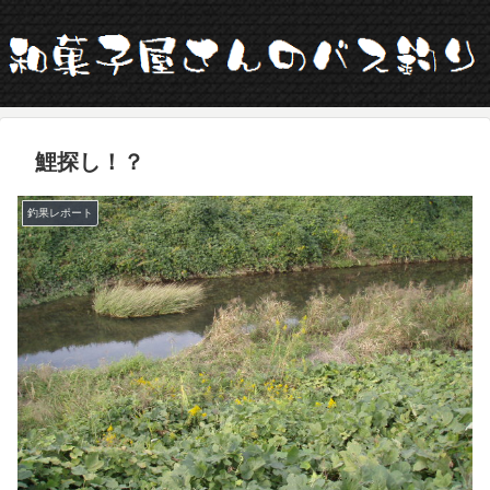
鯉探し！？
釣果レポート