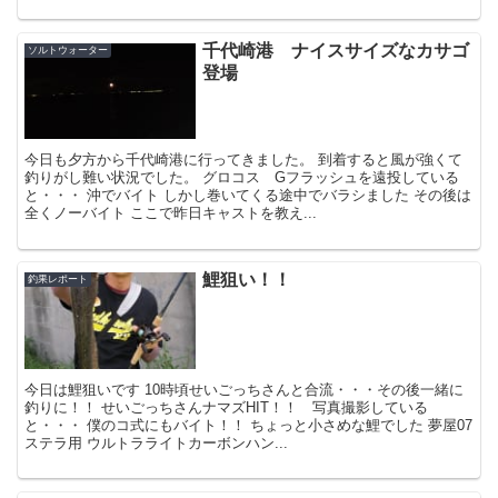
千代崎港 ナイスサイズなカサゴ
ソルトウォーター
登場
今日も夕方から千代崎港に行ってきました。 到着すると風が強くて
釣りがし難い状況でした。 グロコス Gフラッシュを遠投している
と・・・ 沖でバイト しかし巻いてくる途中でバラシました その後は
全くノーバイト ここで昨日キャストを教え...
鯉狙い！！
釣果レポート
今日は鯉狙いです 10時頃せいごっちさんと合流・・・その後一緒に
釣りに！！ せいごっちさんナマズHIT！！ 写真撮影している
と・・・ 僕のコ式にもバイト！！ ちょっと小さめな鯉でした 夢屋07
ステラ用 ウルトラライトカーボンハン...