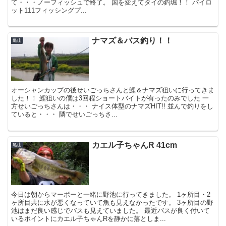
て・・・ノーフィッシュで終了。 国を変えてタイの釣堀！！ パイロ
ット111フィッシングプ...
ナマズ＆バス釣り！！
亀山
オーシャンカップの後せいごっちさんと鯉＆ナマズ狙いに行ってきま
した！！ 鯉狙いの僕は3回程ショートバイトが有ったのみでした 一
方せいごっちさんは・・・ ナイス体型のナマズHIT!! 並んで釣りをし
ていると・・・ 隣でせいごっちさ...
カエル子ちゃんR 41cm
亀山
今日は朝からマーボーと一緒に野池に行ってきました。 1ヶ所目・2
ヶ所目共に水が悪くなっていて魚も見えなかったです。 3ヶ所目の野
池はまだ良い感じでバスも見えていました。 最近バスが良く付いて
いるポイントにカエル子ちゃんRを静かに落としま...