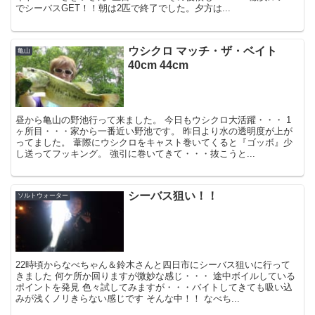
でシーバスGET！！朝は2匹で終了でした。夕方は...
ウシクロ マッチ・ザ・ベイト
亀山
40cm 44cm
昼から亀山の野池行って来ました。 今日もウシクロ大活躍・・・ 1
ヶ所目・・・家から一番近い野池です。 昨日より水の透明度が上が
ってました。 葦際にウシクロをキャスト巻いてくると『ゴッボ』少
し送ってフッキング。 強引に巻いてきて・・・抜こうと...
シーバス狙い！！
ソルトウォーター
22時頃からなべちゃん＆鈴木さんと四日市にシーバス狙いに行って
きました 何ケ所か回りますが微妙な感じ・・・ 途中ボイルしている
ポイントを発見 色々試してみますが・・・バイトしてきても吸い込
みが浅くノリきらない感じです そんな中！！ なべち...