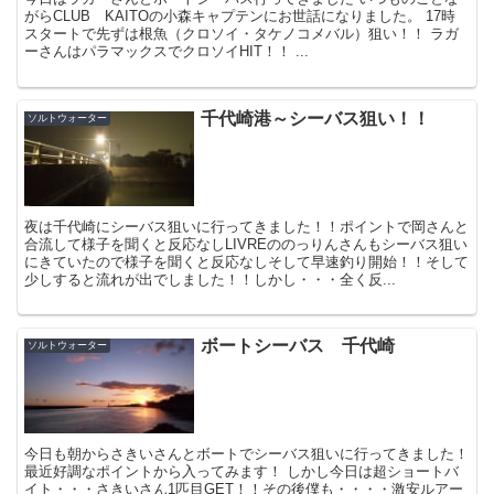
がらCLUB KAITOの小森キャプテンにお世話になりました。 17時
スタートで先ずは根魚（クロソイ・タケノコメバル）狙い！！ ラガ
ーさんはパラマックスでクロソイHIT！！ ...
千代崎港～シーバス狙い！！
ソルトウォーター
夜は千代崎にシーバス狙いに行ってきました！！ポイントで岡さんと
合流して様子を聞くと反応なしLIVREののっりんさんもシーバス狙い
にきていたので様子を聞くと反応なしそして早速釣り開始！！そして
少しすると流れが出でしました！！しかし・・・全く反...
ボートシーバス 千代崎
ソルトウォーター
今日も朝からさきいさんとボートでシーバス狙いに行ってきました！
最近好調なポイントから入ってみます！ しかし今日は超ショートバ
イト・・・さきいさん1匹目GET！！その後僕も・・・・激安ルアー