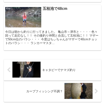
五桂池で48cm
40up
今日は朝から釣りに行ってきました。 亀山市～津市と・・・・色々
回って反応なし！！ その後釣り仲間と合流して五桂池に！！ マザー
で50cm位のバラシ・・・ 今度はちぃちゃんがマザーで40cmチョッ
トのバラシ・・・ ランカーマスタ...
キャタピーでナマズ釣り
カープフィッシング不調？