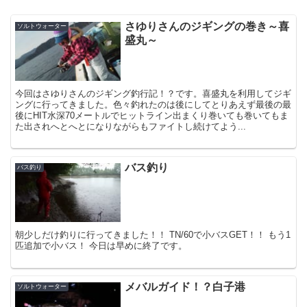
さゆりさんのジギングの巻き～喜
ソルトウォーター
盛丸～
今回はさゆりさんのジギング釣行記！？です。喜盛丸を利用してジギ
ングに行ってきました。色々釣れたのは後にしてとりあえず最後の最
後にHIT水深70メートルでヒットライン出まくり巻いても巻いてもま
た出されへとへとになりながらもファイトし続けてよう...
バス釣り
バス釣り
朝少しだけ釣りに行ってきました！！ TN/60で小バスGET！！ もう1
匹追加で小バス！ 今日は早めに終了です。
メバルガイド！？白子港
ソルトウォーター