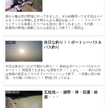
昼から亀山市の野池に行ってきました。ギル結構浮いてます次はメバ
ルタックルも準備します岡さんから電話があって・・・ リトリーブ
リミテッドを装着したリールを見せに来てくれました。その後・・・
鈴鹿市の野池に移動こちらも反応なしで終了！！明日は...
休日な釣り！！ボートシーバス＆
バス釣り
バス釣り
今日は休みだったので朝から釣り！！ 初めはボートシーバスからス
タート！！ 何度見てもきれいな景色です！！ しかし・・・釣りの方
は魚探の反応もイマイチでノーフィッシュで終了。 一旦家に戻り休
憩。 その後バス釣りに！！ 野池に行ってみま...
五桂池～・嬉野・津・芸濃・鈴
釣果レポート
鹿・・・