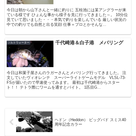
今日は朝から山下さんと一緒に釣りに 五桂池には某アングラーが来
ている様です ひょんな事から様子を見に行ってきました～。 10分位
見ていて思いました・・・本気で釣りを楽しんでいる 厳しい状況の
中での釣りでも自然と出る笑顔 仕事＝プロとかそんな...
千代崎港＆白子港 メバリング
ソルトウォーター
今日は和菓子屋さんのラガーさんとメバリング行ってきました。 注
文していたヴィオレンテ スーパーライトゲームモデル VLSL-73-
FSが届いたので早速使ってみます。 最初は千代崎港からスター
ト！！ テトラ際にワームを通すとバイト。 1匹目G...
ヘドン（Heddon） ビッグバド スミス40
周年記念カラー