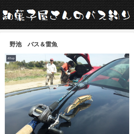
野池 バス＆雷魚
40up