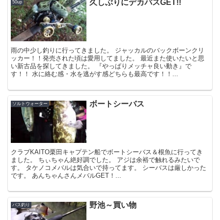
久しぶりにデカバスGET!!
50up
雨の中少し釣りに行ってきました。 ジャッカルのバックボーンクリ
ッカー！！発売された頃は愛用してました。 最近また使いたいと思
い新古品を探してきました。 『やっぱりメッチャ良い動き』で
す！！ 水に絡む感・水を逃がす感どちらも最高です！！...
ボートシーバス
ソルトウォーター
クラブKAITO栗田キャプテン船でボートシーバス＆根魚に行ってき
ました。 ちぃちゃん絶好調でした。 アジは余裕で触れるみたいで
す。 タケノコメバルは気合いで持ってます。 シーバスは厳しかった
です。 あんちゃんさんメバルGET！...
野池～買い物
バス釣り