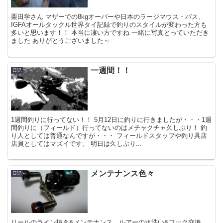
栗田学さん マザーでの8kgオーバーや日本のラージマウス・バス、
IGFAオールタックル世界タイ記録で釣りのスタイルが変わった方も
多いと思います！！ 本当に凄い方ですね 一緒に写真とっていただき
ました ありがとうございました～
一週間！！
日記
1週間釣りに行ってない！！ 5月12日に釣りに行きましたが・・・1週
間釣りに（フィールド）行ってないのはメチャクチャ久しぶり！ 釣
り人としては普通なんですが・・・ フィールドスタッフや釣り具店
店員としてはマズイです。 明日は久しぶり...
メンテナンス色々
日記
リールのライン抜き&メンテナンス。ルアーの水洗い&フック交換。