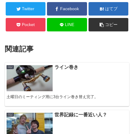
Twitter
Facebook
はてブ
Pocket
LINE
コピー
関連記事
ライン巻き
日記
土曜日のミーティング用に3台ライン巻き替え完了。
世界記録に一番近い人？
日記