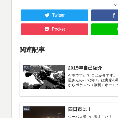
シ
Twitter
Pocket
関連記事
2015年自己紹介
日記
今更ですが？ 自己紹介です。
屋さんのバス釣り』は実家の和
からポケスペ（無料）ホームペ
四日市に！
日記
シーバス狙いに来ました！