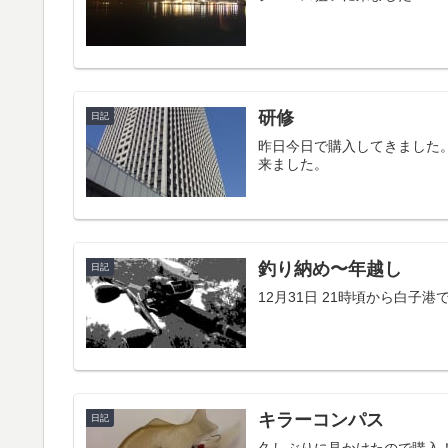
研修
日記
昨日今日で購入してきました
来ました。
釣り納め〜年越し
日記
12月31日 21時頃から白
キラーコンパス
日記
久しぶりに見かけたので購入