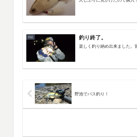
釣り終了。
日記
楽しく釣り納め出来ました。
野池でバス釣り！