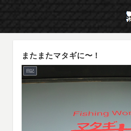
またまたマタギに〜！
日記