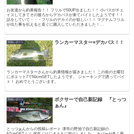
お友達から釣果報告！！ フリルで50UP出ました！！ 小バスがチェ
イスしてきてその後ろからデカバスが来てバイトしたようです！！
話をしていて・・・フリルのデカイのが欲しい！！ マグナムフリル
が出た事を伝えると直ぐに購入していただきました！...
ランカーマスター×デカバス！！
投稿レポート
ランカーマスターさんから釣果情報が届きました！ この前の土曜日
にポエット7で50cmGETしたようです。 ジャーキングで誘ってバイ
ト！ おめでとうございます。
ボクサーで自己新記録 『とっつ
投稿レポート
ぁん』
とっつぁんからの投稿レポート 津市の野池で自己新記録の
57cmGET！！ 半年ぶりにまともに釣りしました。 カバーが多く最