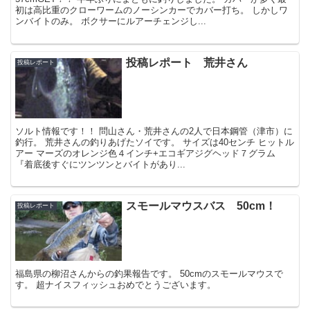
初は高比重のクローワームのノーシンカーでカバー打ち。 しかしワ
ンバイトのみ。 ボクサーにルアーチェンジし...
投稿レポート 荒井さん
投稿レポート
ソルト情報です！！ 問山さん・荒井さんの2人で日本鋼管（津市）に
釣行。 荒井さんの釣りあげたソイです。 サイズは40センチ ヒットル
アー マーズのオレンジ色４インチ+エコギアジグヘッド７グラム
『着底後すぐにツンツンとバイトがあり...
スモールマウスバス 50cm！
投稿レポート
福島県の柳沼さんからの釣果報告です。 50cmのスモールマウスで
す。 超ナイスフィッシュおめでとうございます。