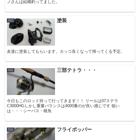
ノさんは結構釣ってました。
塗装
日記
友達に塗装してもらいます。カッコ良くなって帰ってくる予定。
三部テトラ・・・
日記
今日もこのロッド持って行ってきます！！ リールは07ステラ
C3000HGしかし重量バランスは4000番のが良い感じです 狙い
は・・・シーバス・根魚
フライポッパー
日記