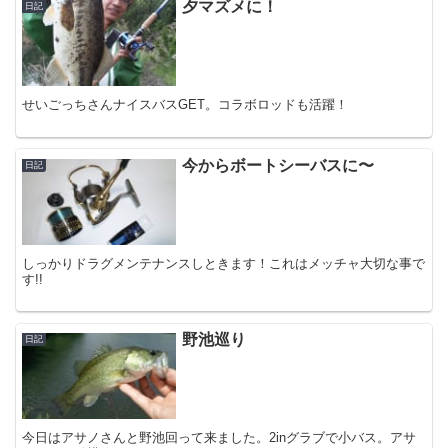
夕マズメに！
日記
せいごっちさんナイスバスGET。コラボロッドも活躍！
今からボートシーバスに〜
日記
しっかりドラグメンテナンスしときます！これはメッチャ大切な事で
す!!
野池巡り
日記
今日はアサノさんと野池回って来ました。2inグラブで小バス。アサ