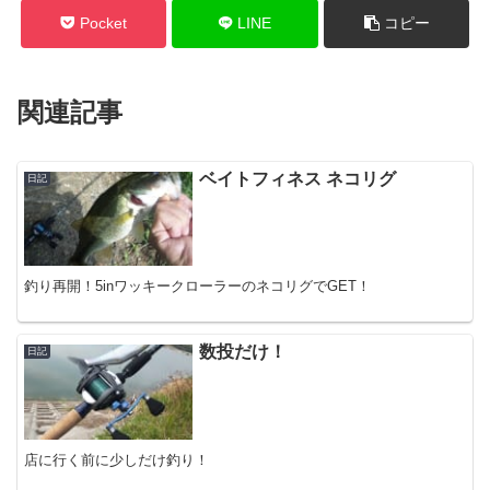
Pocket
LINE
コピー
関連記事
ベイトフィネス ネコリグ
日記
釣り再開！5inワッキークローラーのネコリグでGET！
数投だけ！
日記
店に行く前に少しだけ釣り！