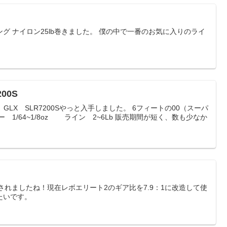
グ ナイロン25lb巻きました。 僕の中で一番のお気に入りのライ
200S
 GLX SLR7200Sやっと入手しました。 6フィートの00（スーパ
 1/64~1/8oz ライン 2~6Lb 販売期間が短く、数も少なか
D発売されましたね！現在レボエリート2のギア比を7.9：1に改造して使
たいです。