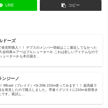
LINE
コピー
ブルドーズ
で発見即購入！！ デプスのメンバー登録はここ最近してなかった
入会特典ルアーはブルシューターJr. これは欲しいアイテムなので
ーターJr.も本日届き...
ランジーノ
Braid（ブレイド）+Si 20lb 210m使ってみます！！ 超高級ラ
品を発見したので購入しました。早速イグジストに210m全部巻き
です。夜試し...