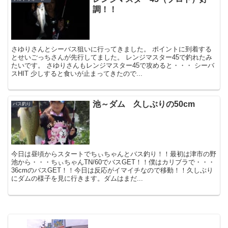
調！！
さゆりさんとシーバス狙いに行ってきました。 ポイントに到着する
とせいごっちさんが先行してました。 レンジマスター45で釣れたみ
たいです。 さゆりさんもレンジマスター45で攻めると・・・ シーバ
スHIT 少しすると食いが止まってきたので...
池～ダム 久しぶりの50cm
バス釣り
今日は昼頃からスタートでちぃちゃんとバス釣り！！最初は津市の野
池から・・・ちぃちゃんTN/60でバスGET！！僕はカリブラで・・・
36cmのバスGET！！今日は反応がイマイチなので移動！！久しぶり
にダムの様子を見に行きます。ダムはまだ...