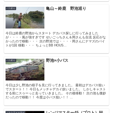
亀山～鈴鹿 野池巡り
バス釣り
今日は鈴鹿の野池からスタート デカバス探しに行ってみました
が・・・・風が強すぎです せいごっちさん＆岡さんも合流 反応がな
かったので移動・・・ 次の野池では・・・・岡さんにナマズのバイ
トが1回 移動・・・ ちょっとBB HOUS...
野池×小バス
バス釣り
今日は少し野池の様子を見に行ってきました。 最初はデカバス狙い
でスタート！！ 今日もメッチャデカイ奴いました。 しかしキャスト
する前にスゥーっと去っていきました。 その後移動！ 次の池も微妙
だったので移動！！ 今度は小バス狙い！！ ...
レンジマスター45（プロト）好
ソルトウォーター