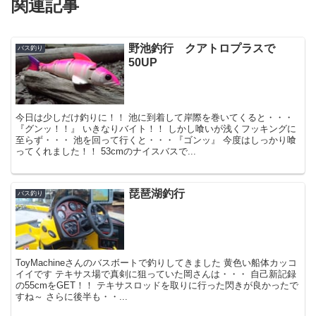
関連記事
野池釣行 クアトロプラスで
バス釣り
50UP
今日は少しだけ釣りに！！ 池に到着して岸際を巻いてくると・・・
『グンッ！！』 いきなりバイト！！ しかし喰いが浅くフッキングに
至らず・・・ 池を回って行くと・・・『ゴンッ』 今度はしっかり喰
ってくれました！！ 53cmのナイスバスで...
琵琶湖釣行
バス釣り
ToyMachineさんのバスボートで釣りしてきました 黄色い船体カッコ
イイです テキサス場で真剣に狙っていた岡さんは・・・ 自己新記録
の55cmをGET！！ テキサスロッドを取りに行った閃きが良かったで
すね～ さらに後半も・・...