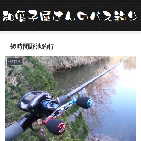
短時間野池釣行
バス釣り