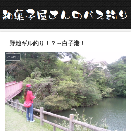
野池ギル釣り！？～白子港！
バス釣り