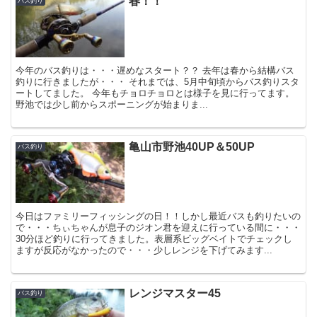
春！！
バス釣り
今年のバス釣りは・・・遅めなスタート？？ 去年は春から結構バス
釣りに行きましたが・・・ それまでは、5月中旬頃からバス釣りスタ
ートしてました。 今年もチョロチョロとは様子を見に行ってます。
野池では少し前からスポーニングが始まりま...
亀山市野池40UP＆50UP
バス釣り
今日はファミリーフィッシングの日！！しかし最近バスも釣りたいの
で・・・ちぃちゃんが息子のジオン君を迎えに行っている間に・・・
30分ほど釣りに行ってきました。表層系ビッグベイトでチェックし
ますが反応がなかったので・・・少しレンジを下げてみます...
レンジマスター45
バス釣り