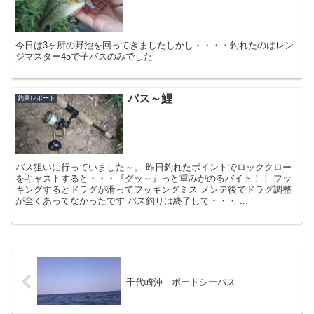
今日は3ヶ所の野池を回ってきましたしかし・・・・釣れたのはレン
ジマスター45で子バスのみでした
バス～鯉
釣果レポート
バス狙いに行っていました～。 昨日釣れたポイントでロッククロー
をキャストすると・・・『グッ～』っと重みがのるバイト！！ フッ
キングするとドラグが滑ってフッキングミス メンテ後でドラグ調整
が全くあってなかったです バス釣りは終了して・・・ ...
千代崎沖 ボートシーバス