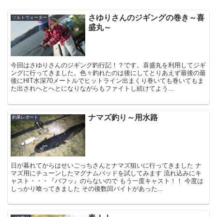
さゆりさんのジギングの巻き～喜
ソルトウォーター
盛丸～
今回はさゆりさんのジギング釣行記！？です。喜盛丸を利用してジギ
ングに行ってきました。色々釣れたのは後にしてとりあえず最後の最
後にHIT水深70メートルでヒットライン出まくり巻いても巻いてもま
た出されへとへとになりながらもファイトし続けてよう...
ナマズ釣り～用水路
釣果レポート
日が暮れてからはせいごっちさんとナマズ狙いに行ってきました ナ
マズ用にチューンしたマグナムバッドを試してみます 流れ込みにキ
ャスト・・・『バフッ』のらないので もう一度キャスト！！ 今度は
しっかり喰ってきました その後数回バイトがあった...