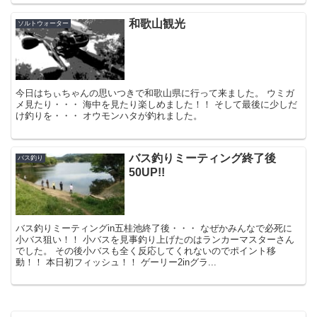
和歌山観光
ソルトウォーター
今日はちぃちゃんの思いつきで和歌山県に行って来ました。 ウミガ
メ見たり・・・ 海中を見たり楽しめました！！ そして最後に少しだ
け釣りを・・・ オウモンハタが釣れました。
バス釣りミーティング終了後
バス釣り
50UP!!
バス釣りミーティングin五桂池終了後・・・ なぜかみんなで必死に
小バス狙い！！ 小バスを見事釣り上げたのはランカーマスターさん
でした。 その後小バスも全く反応してくれないのでポイント移
動！！ 本日初フィッシュ！！ ゲーリー2inグラ...