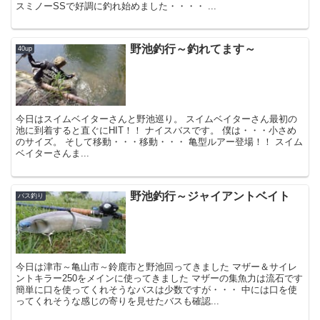
スミノーSSで好調に釣れ始めました・・・・ ...
野池釣行～釣れてます～
40up
今日はスイムベイターさんと野池巡り。 スイムベイターさん最初の
池に到着すると直ぐにHIT！！ ナイスバスです。 僕は・・・小さめ
のサイズ。 そして移動・・・移動・・・ 亀型ルアー登場！！ スイム
ベイターさんま...
野池釣行～ジャイアントベイト
バス釣り
今日は津市～亀山市～鈴鹿市と野池回ってきました マザー＆サイレ
ントキラー250をメインに使ってきました マザーの集魚力は流石です
簡単に口を使ってくれそうなバスは少数ですが・・・ 中には口を使
ってくれそうな感じの寄りを見せたバスも確認...