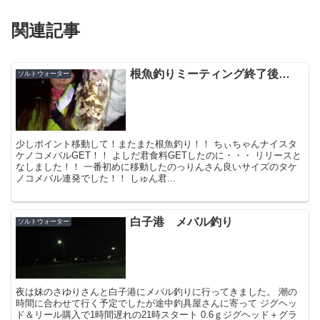
関連記事
根魚釣りミーティング終了後…
ソルトウォーター
少しポイント移動して！またまた根魚釣り！！ ちぃちゃんナイスタ
ケノコメバルGET！！ よしだ君食料GETしたのに・・・ リリースと
なしました！！ 一番初めに移動したのっりんさん良いサイズのタケ
ノコメバル連発でした！！ しゅん君...
白子港 メバル釣り
ソルトウォーター
夜は妹のさゆりさんと白子港にメバル釣りに行ってきました。 潮の
時間に合わせて行く予定でしたが途中釣具屋さんに寄って ジグヘッ
ド＆リール購入で1時間遅れの21時スタート 0.6ｇジグヘッド＋グラ