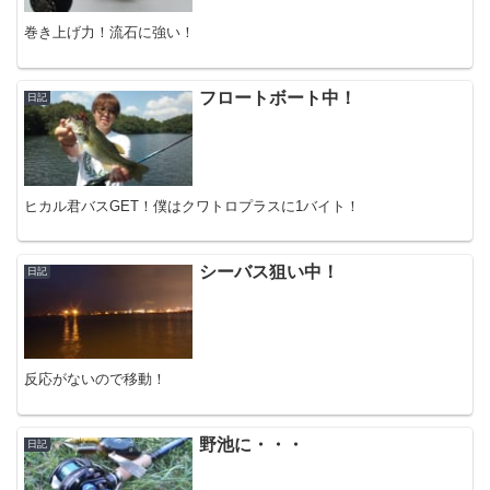
巻き上げ力！流石に強い！
フロートボート中！
日記
ヒカル君バスGET！僕はクワトロプラスに1バイト！
シーバス狙い中！
日記
反応がないので移動！
野池に・・・
日記