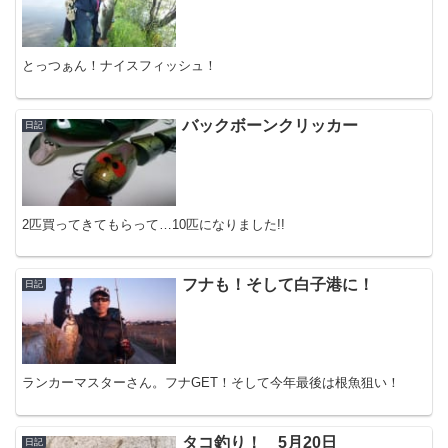
とっつぁん！ナイスフィッシュ！
バックボーンクリッカー
日記
2匹買ってきてもらって…10匹になりました!!
フナも！そして白子港に！
日記
ランカーマスターさん。フナGET！そして今年最後は根魚狙い！
タコ釣り！ 5月20日
日記