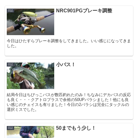
NRC901PGブレーキ調整
日記
今日はひたすらブレーキ調整をしてきました。いい感じになってきま
した。
小バス！
日記
結局今日はちびっこバスが数匹釣れたのみ！ちなみにデカバスの反応
も良く・・・クアトロプラスで余裕の50UPバラシました！他にも良
い感じのチェイスも有りました！今日の2バラシは完全にタックルの
選択ミスでした。
50までもう少し！
日記