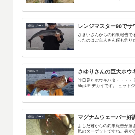
レンジマスター90でサ
投稿レポート
さきいさんからの釣果報告です。
ったのはご主人さん僕も釣り
さゆりさんの巨大ホウ
投稿レポート
昨日見たホウキハタ・・・・ 
5kgUP デカイです。 ヒッ
マグナムウェーバー好
投稿レポート
よしだ君からの釣果報告が届
気のターゲットですね。身が