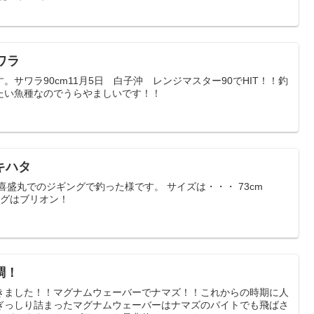
ワラ
サワラ90cm11月5日 白子沖 レンジマスター90でHIT！！釣
たい魚種なのでうらやましいです！！
キハタ
喜盛丸でのジギングで釣った様です。 サイズは・・・ 73cm
トジグはブリオン！
調！
きました！！マグナムウェーバーでナマズ！！これからの時期に人
ぎっしり詰まったマグナムウェーバーはナマズのバイトでも飛ばさ