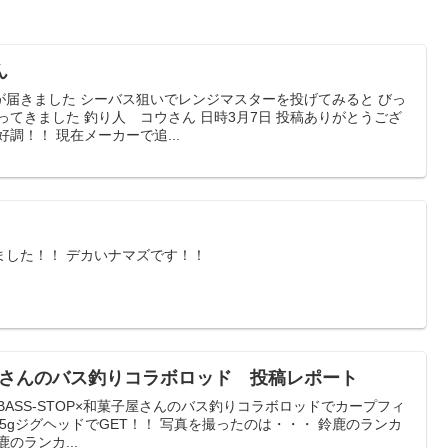
ん
が届きました シーバス狙いでレンジマスターを投げてみると びっ
ってきました 釣り人 コウさん 日時3月7日 投稿ありがとうござ
調！！ 現在メーカーで追...
ました！！ デカいナマズです！！
菓子屋さんのバス釣りコラボロッド 投稿レポート
BASS-STOP×和菓子屋さんのバス釣りコラボロッドでカープフィ
2.5gジグヘッドでGET！！ 写真を撮ったのは・・・ 鈴鹿のランカ
のランカ...