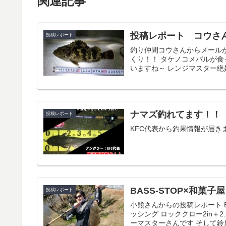
関連記事
投稿レポート コウさ
投稿レポート
釣り仲間コウさんからメール
くり！！ タケノコメバルが食
いますね～ レンジマスター絶好
ナマズ釣れてます！！
投稿レポート
KFC代表から釣果情報が届き
BASS-STOP×和
投稿レポート
小熊さんからの投稿レポート 
ッシング ロッククロー2in＋
ーマスターさんです そして鈴鹿