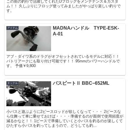
この前の釣行で活躍してくれたDフロッグをメンテナンス＆カスタ
ム！！ 久しぶりにフロッグ使ってみましたがやっぱり楽しい釣りで
す。
MADNAハンドル TYPE-ESK-
アイテム
A-01
アブ・ダイワ系のドラグがオフセットされているモデルに対応！！
パトリアークにも取り付け可能です！！ 95mmのパワーハンドルで
す。 予価￥9,800
バスビートⅡ BBC−652ML
タックル
小バスと遊ぶように2ピースロッドが欲しくなって・・・ 2ピースな
ら仕舞って車に乗せておけば・・・・準備するのが面倒で使用頻度が
減るかなと！！ 1ピースで準備していくと小バスを釣るのが楽しくて
ひたすら小バスを釣ってしまうので、どうしても釣...