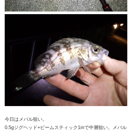
今日はメバル狙い。
0.5gジグヘッド+ビームスティック1inで中層狙い。メバル