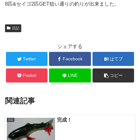
8匹&セイゴ2匹GET狙い通りの釣りが出来ました。
日記
シェアする
Twitter
Facebook
はてブ
Pocket
LINE
コピー
関連記事
完成！
日記