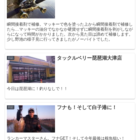
瞬間接着剤で補修。マッキーで色を塗った上から瞬間接着剤で補修し
たら…マッキーの油分でなかなか硬貨せずに瞬間接着剤を剥がしなが
らになって時間がかかりました。次から見た目は諦めて補修します。
少し野池の様子見に行ってきましたがノーバイトでした。
タックルベリー琵琶湖大津店
日記
今日は琵琶湖に！釣りなしで！！
フナも！そして白子港に！
日記
ランカーマスターさん。フナGET！そして今年最後は根魚狙い！