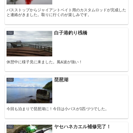
バスストップからジャイアントベイト用のカスタムロッドが完成した
と連絡がきました。取りに行くのが楽しみです。
白子港釣り桟橋
日記
休憩中に様子見に来ました。風&波が強い！
琵琶湖
日記
今回も泊まりで琵琶湖に！今日は小バスが1匹づつでした。
ヤセハネカエル補修完了！
日記