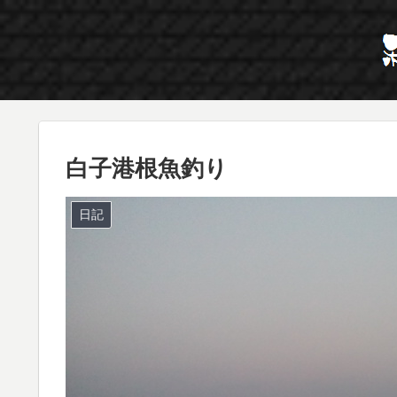
白子港根魚釣り
日記