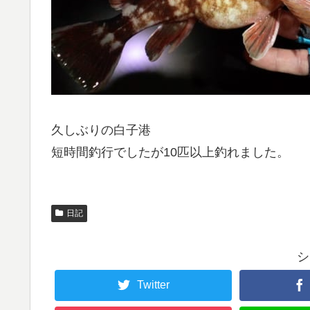
久しぶりの白子港
短時間釣行でしたが10匹以上釣れました。
日記
シ
Twitter