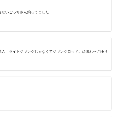
速せいごっちさん釣ってました！
購入！ライトジギングじゃなくてジギングロッド。頑張れ〜さゆり