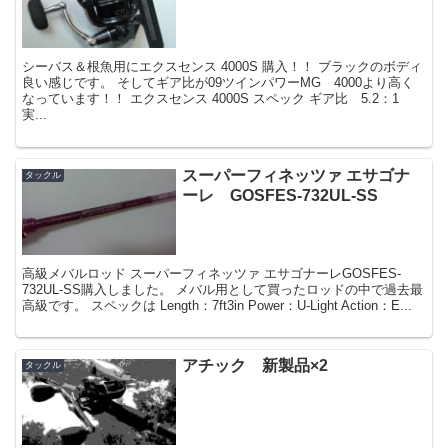
シーバス＆根魚用にエクスセンス 4000S 購入！！ ブラックのボディ
良い感じです。 そしてギア比が09ツインパワーMG 4000より高く
なっています！！ エクスセンス 4000S スペック ギア比 5.2：1
実...
スーパーフィネッツァ エサゴナ
タックル
ーレ GOSFES-732UL-SS
高級メバルロッド スーパーフィネッツァ エサゴナーレGOSFES-
732UL-SS購入しました。 メバル用として買ったロッドの中で過去最
高級です。 スペックは Length：7ft3in Power：U-Light Action：E...
アチック 新製品×2
タックル