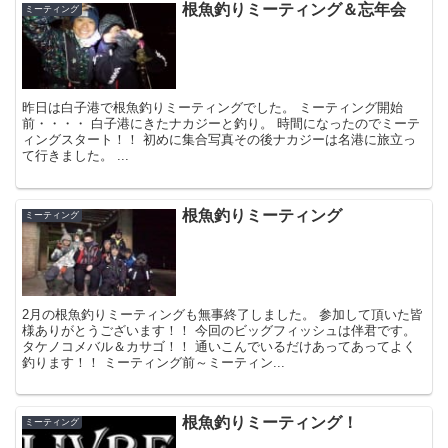
根魚釣りミーティング＆忘年会
ミーティング
昨日は白子港で根魚釣りミーティングでした。 ミーティング開始
前・・・・ 白子港にきたナカジーと釣り。 時間になったのでミーテ
ィングスタート！！ 初めに集合写真その後ナカジーは名港に旅立っ
て行きました。 ...
根魚釣りミーティング
ミーティング
2月の根魚釣りミーティングも無事終了しました。 参加して頂いた皆
様ありがとうございます！！ 今回のビッグフィッシュは伴君です。
タケノコメバル＆カサゴ！！ 通いこんでいるだけあってあってよく
釣ります！！ ミーティング前～ミーティン...
根魚釣りミーティング！
ミーティング