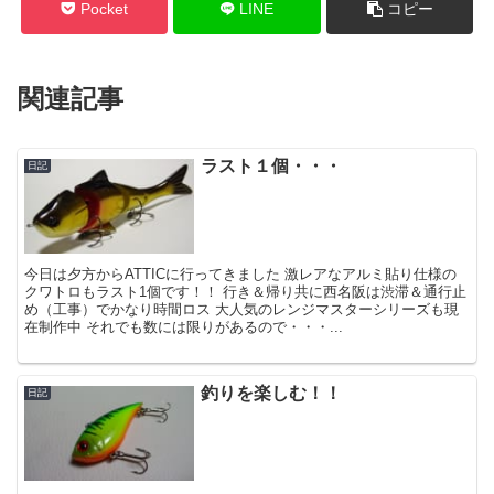
Pocket
LINE
コピー
関連記事
ラスト１個・・・
日記
今日は夕方からATTICに行ってきました 激レアなアルミ貼り仕様の
クワトロもラスト1個です！！ 行き＆帰り共に西名阪は渋滞＆通行止
め（工事）でかなり時間ロス 大人気のレンジマスターシリーズも現
在制作中 それでも数には限りがあるので・・・...
釣りを楽しむ！！
日記