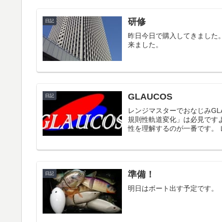
研修
日記
昨日今日で購入してきました
来ました。
GLAUCOS
日記
レンジマスターでおなじみGL
規則性軌道変化」は必見です
性を理解するのが一番です。 レ
準備！
日記
明日はボート出す予定です。