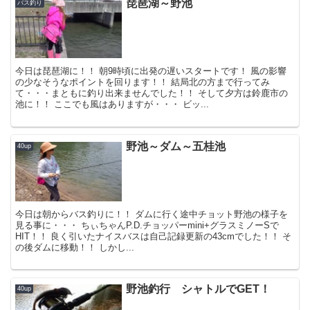
琵琶湖～野池
バス釣り
今日は琵琶湖に！！ 朝9時頃に出発の遅いスタートです！ 風の影響
の少なそうなポイントを回ります！！ 結局北の方まで行ってみ
て・・・まともに釣り出来ませんでした！！ そして夕方は鈴鹿市の
池に！！ ここでも風はありますが・・・ ビッ...
野池～ダム～五桂池
40up
今日は朝からバス釣りに！！ ダムに行く途中チョット野池の様子を
見る事に・・・ ちぃちゃんP.D.チョッパーmini+グラスミノーSで
HIT！！ 良く引いたナイスバスは自己記録更新の43cmでした！！ そ
の後ダムに移動！！ しかし...
野池釣行 シャトルでGET！
40up