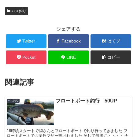
バス釣り
シェアする
Twitter
Facebook
はてブ
Pocket
LINE
コピー
関連記事
フロートボート釣行 50UP
バス釣り
16時頃スタートで岡さんとフロートボートで釣り行ってきました フ
ロートボートでも案外マザー投げれました そして最後に・・・・ ナ