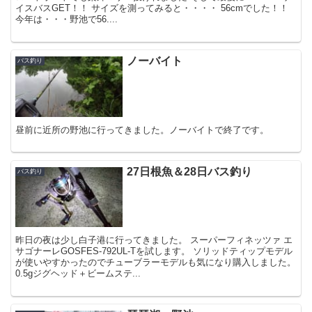
イスバスGET！！ サイズを測ってみると・・・・ 56cmでした！！
今年は・・・野池で56....
ノーバイト
バス釣り
昼前に近所の野池に行ってきました。ノーバイトで終了です。
27日根魚＆28日バス釣り
バス釣り
昨日の夜は少し白子港に行ってきました。 スーパーフィネッツァ エ
サゴナーレGOSFES-792UL-Tを試します。 ソリッドティップモデル
が使いやすかったのでチューブラーモデルも気になり購入しました。
0.5gジグヘッド＋ビームステ...